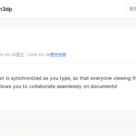
m3dp
-05-06
建立：2016-05-06
歷史紀錄
xt is synchronized as you type, so that everyone viewing 
allows you to collaborate seamlessly on documents!