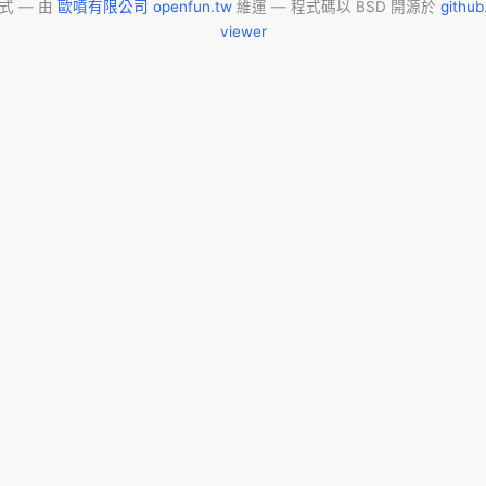
模式 — 由
歐噴有限公司 openfun.tw
維運 — 程式碼以 BSD 開源於
githu
viewer